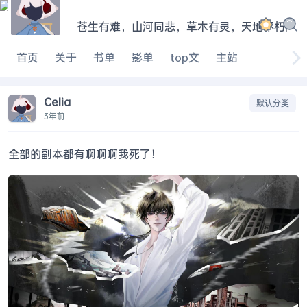
苍生有难，山河同悲，草木有灵，天地不朽
|
首页
关于
书单
影单
top文
主站
Celia
默认分类
3年前
全部的副本都有啊啊啊我死了！