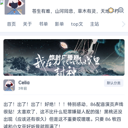
苍生有难，山河同悲，草木有灵，天地不朽
|
首页
关于
书单
影单
top文
主站
惊封广播剧
Celia
默认分类
3年前
出了！出了！出了！好绝！！！特别感动，86配音演员声线
很贴！太喜欢了，这不比什么犯罪嫌疑人配的强！黑桃还没
出现（应该还有很久）但是这不重要哎嘿嘿。只要 86 牧四
诚和小女巫好听我就圆满了！